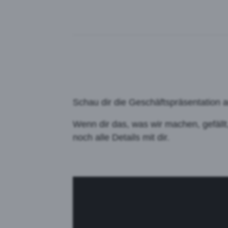
Schau dir die Geschäftspräsentation an
Wenn dir das, was wir machen, gefällt,
noch alle Details mit dir.