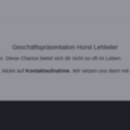
Geschäftspräsentation Horst Lehleiter
. Diese Chance bietet sich dir nicht so oft im Leben.
 klicke auf
Kontaktaufnahme
. Wir setzen uns dann mit