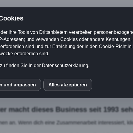
eiter.com
 Cookies
der ihre Tools von Drittanbietern verarbeiten personenbezogene
P-Adressen) und verwenden Cookies oder andere Kennungen, di
rforderlich sind und zur Erreichung der in den Cookie-Richtlin
cke erforderlich sind.
st Interesse mit 
zu finden Sie in der Datenschutzerklärung.
sbereich Geld zu
en und anpassen
Alles akzeptieren
S
mo (Piwik)
ter macht dieses Business seit 1993 sehr
onen an. Wenn dich eine Zusammenarbeit interessiert, kl
le Fonts